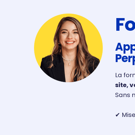
F
App
Per
La for
site, 
Sans m
✔ Mise