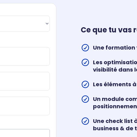
Ce que tu vas 
Une formation 
Les optimisati
visibilité dans l
Les éléments à 
Un module compl
positionnement
Une check list 
business & de 