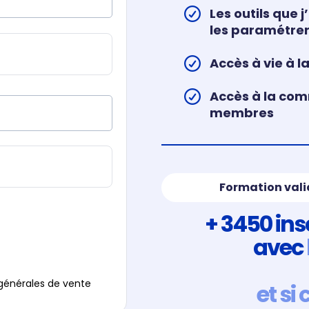
Les outils que 
les paramétre
Accès à vie à l
Accès à la com
membres
Formation vali
+ 3450 ins
avec
 générales de vente
et si 