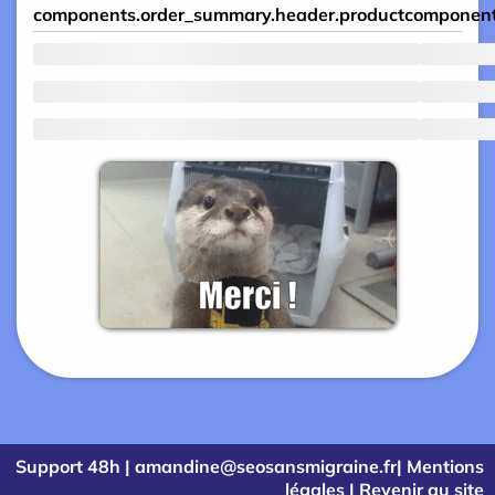
components.order_summary.header.product
component
Support 48h | amandine@seosansmigraine.fr|
Mentions
légales
|
Revenir au site